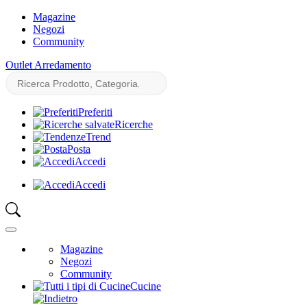
Magazine
Negozi
Community
Outlet Arredamento
Preferiti
Ricerche
Trend
Posta
Accedi
Accedi
Magazine
Negozi
Community
Cucine