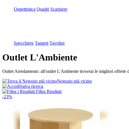
Oggettistica
Quadri
Scarpiere
Specchiere
Tappeti
Tavolini
Outlet L'Ambiente
Outlet Arredamento: all'outlet L'Ambiente troverai le migliori offerte
Negozio più vicino
Salva ricerca
Filtra Risultati
-23%