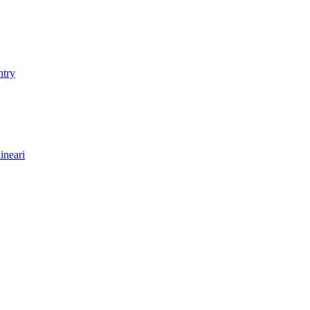
ntry
ineari