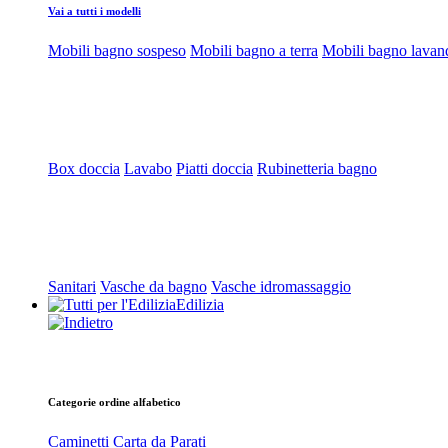
Vai a tutti i modelli
Mobili bagno sospeso
Mobili bagno a terra
Mobili bagno lavan
Box doccia
Lavabo
Piatti doccia
Rubinetteria bagno
Sanitari
Vasche da bagno
Vasche idromassaggio
Edilizia
Categorie ordine alfabetico
Caminetti
Carta da Parati