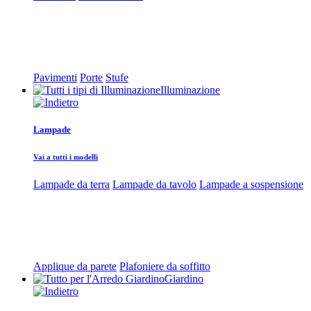
Pavimenti
Porte
Stufe
Illuminazione
Lampade
Vai a tutti i modelli
Lampade da terra
Lampade da tavolo
Lampade a sospensione
Applique da parete
Plafoniere da soffitto
Giardino