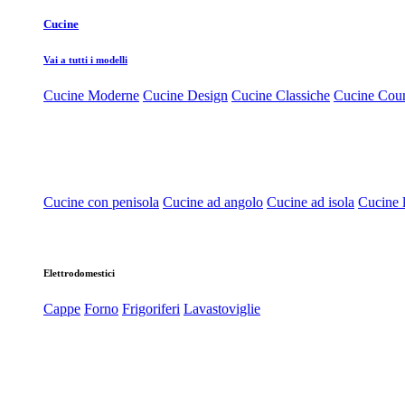
Cucine
Vai a tutti i modelli
Cucine Moderne
Cucine Design
Cucine Classiche
Cucine Cou
Cucine con penisola
Cucine ad angolo
Cucine ad isola
Cucine l
Elettrodomestici
Cappe
Forno
Frigoriferi
Lavastoviglie