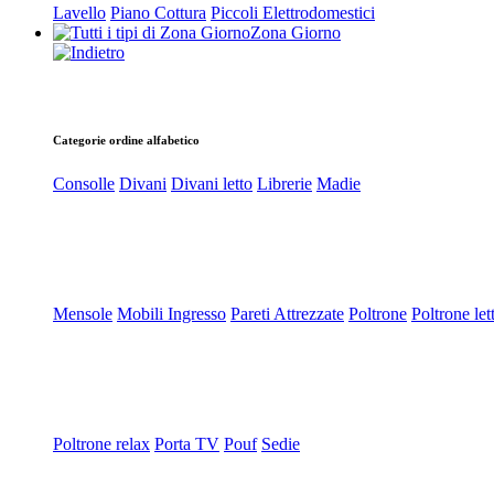
Lavello
Piano Cottura
Piccoli Elettrodomestici
Zona Giorno
Categorie ordine alfabetico
Consolle
Divani
Divani letto
Librerie
Madie
Mensole
Mobili Ingresso
Pareti Attrezzate
Poltrone
Poltrone let
Poltrone relax
Porta TV
Pouf
Sedie