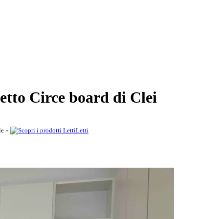
letto Circe board di Clei
-
le
Letti