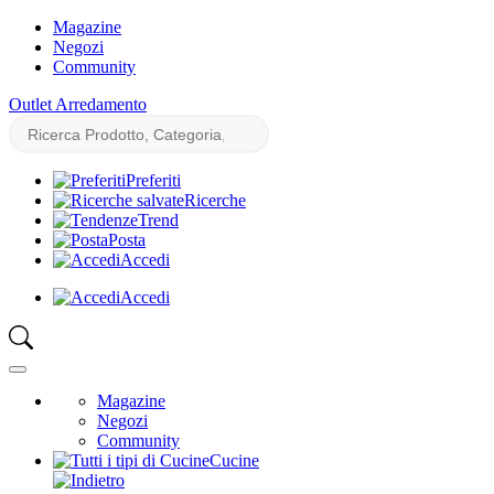
Magazine
Negozi
Community
Outlet Arredamento
Preferiti
Ricerche
Trend
Posta
Accedi
Accedi
Magazine
Negozi
Community
Cucine