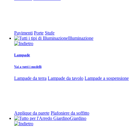
Pavimenti
Porte
Stufe
Illuminazione
Lampade
Vai a tutti i modelli
Lampade da terra
Lampade da tavolo
Lampade a sospensione
Applique da parete
Plafoniere da soffitto
Giardino