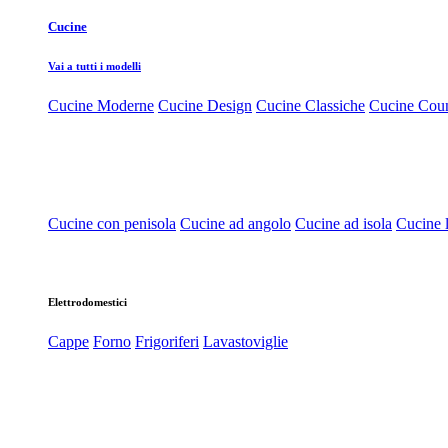
Cucine
Vai a tutti i modelli
Cucine Moderne
Cucine Design
Cucine Classiche
Cucine Cou
Cucine con penisola
Cucine ad angolo
Cucine ad isola
Cucine l
Elettrodomestici
Cappe
Forno
Frigoriferi
Lavastoviglie