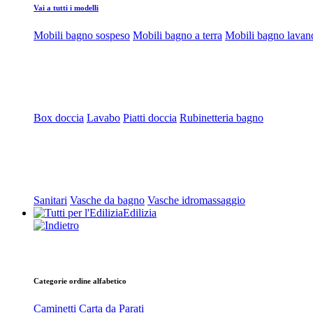
Vai a tutti i modelli
Mobili bagno sospeso
Mobili bagno a terra
Mobili bagno lavan
Box doccia
Lavabo
Piatti doccia
Rubinetteria bagno
Sanitari
Vasche da bagno
Vasche idromassaggio
Edilizia
Categorie ordine alfabetico
Caminetti
Carta da Parati