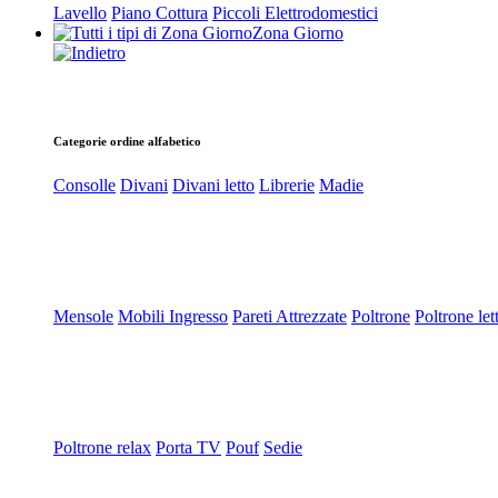
Lavello
Piano Cottura
Piccoli Elettrodomestici
Zona Giorno
Categorie ordine alfabetico
Consolle
Divani
Divani letto
Librerie
Madie
Mensole
Mobili Ingresso
Pareti Attrezzate
Poltrone
Poltrone let
Poltrone relax
Porta TV
Pouf
Sedie