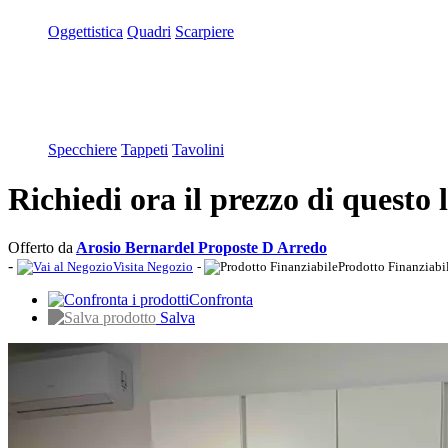
Oggettistica
Quadri
Scarpiere
Specchiere
Tappeti
Tavolini
Richiedi ora il prezzo di questo 
Offerto da
Arosio Bernardel Proposte D Arredo
-
Visita Negozio
-
Prodotto Finanziabi
Confronta
Salva