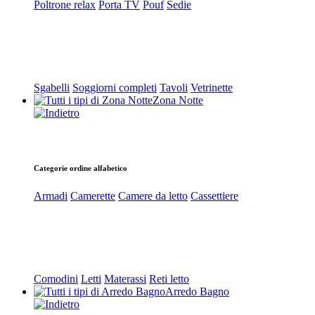
Poltrone relax
Porta TV
Pouf
Sedie
Sgabelli
Soggiorni completi
Tavoli
Vetrinette
Zona Notte
Categorie ordine alfabetico
Armadi
Camerette
Camere da letto
Cassettiere
Comodini
Letti
Materassi
Reti letto
Arredo Bagno