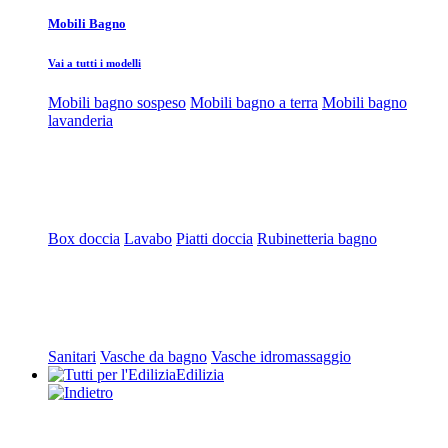
Mobili Bagno
Vai a tutti i modelli
Mobili bagno sospeso
Mobili bagno a terra
Mobili bagno
lavanderia
Box doccia
Lavabo
Piatti doccia
Rubinetteria bagno
Sanitari
Vasche da bagno
Vasche idromassaggio
Edilizia