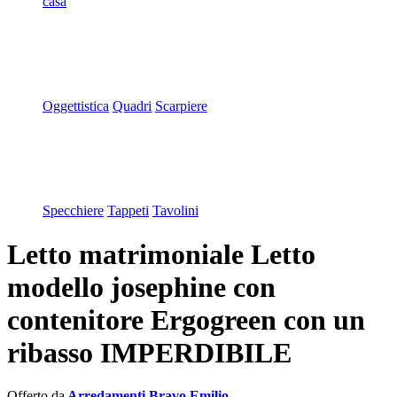
casa
Oggettistica
Quadri
Scarpiere
Specchiere
Tappeti
Tavolini
Letto matrimoniale Letto
modello josephine con
contenitore Ergogreen con un
ribasso IMPERDIBILE
Offerto da
Arredamenti Bravo Emilio