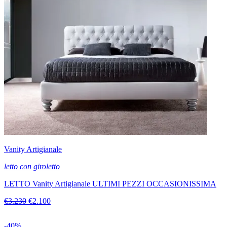
Vanity Artigianale
letto con giroletto
LETTO Vanity Artigianale ULTIMI PEZZI OCCASIONISSIMA
€3.230
€2.100
-40%