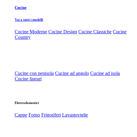
Cucine
Vai a tutti i modelli
Cucine Moderne
Cucine Design
Cucine Classiche
Cucine
Country
Cucine con penisola
Cucine ad angolo
Cucine ad isola
Cucine lineari
Elettrodomestici
Cappe
Forno
Frigoriferi
Lavastoviglie