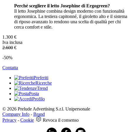
Perché scegliere il letto Josephine di Ergogreen?
Il letto Josephine combina design moderno con funzionalità
ergonomica. La testiera capitonné, il giroletto alto e il sistema
di riposo avanzato lo rendono una scelta di qualità per chi
cerca comfort e stile.
1.300
€
Iva inclusa
2.600
€
-50%
Contatta
Preferiti
Ricerche
Trend
Posta
Profilo
© 2026 Prelude Advertising S.r.l. Unipersonale
Company Info
-
Brand
Privacy
-
Cookie
Revoca il consenso