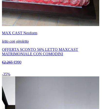
MAX CAST Neoform
letto con giroletto
OFFERTA SCONTO 56% LETTO MAXCAST
MATRIMONIALE CON COMODINI
€2.265
€990
-35%