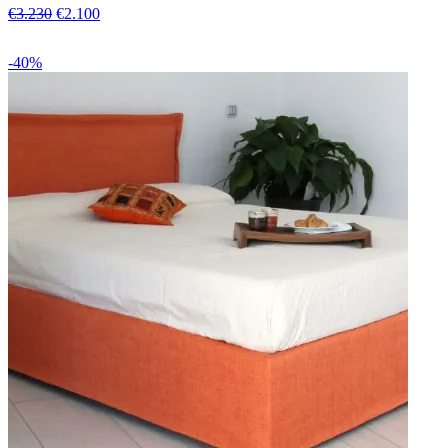
€3.230
€2.100
-40%