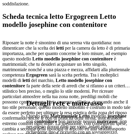
soddisfazione.
Scheda tecnica letto Ergogreen Letto
modello josephine con contenitore
Riposare la notte è sinonimo di una serena vita quotidiana: non
dimenticare che la scelta dei
letti
per la camera da letto è di primaria
importanza, anche per quanto concerne le loro misure, ad esempio
questo modello
Letto modello josephine con contenitore
è
matrimoniali; che tu desideri acquistare un letto singolo,
matrimoniale nonché a una piazza e mezza, affidarti alla pluriennale
competenza
Ergogreen
sarà la scelta perfetta. Tra i molteplici
modelli di
letti
del marchio,
Letto modello josephine con
contenitore
fa parte della serie di arredi che si rifanno a un criterio
stilistico ben preciso, o meglio lo stile moderni. Per ricreare
particolari atmosfere nella tua zona notte, prediligi mobili che
Dettagli rete e materasso
possono connotare una certa coerenza stilistica, ricercando anche il
tuo stile personale; questo modello imbottito è costruito in modo tale
da essere perfetto per ultimare la resa estetica della zona del riposo
Questo letto
Matrimoniale
Letto
modello
josephine
confermando anche le doti di praticità della stessa, assicurandoti
con
contenitore
non prevede nessun
materasso
: non
estremo comfort ogni notte. La spedizione, con conseguenti spese,
per questo dovrai darti per vinto, infatti potrai
cambia a seconda della tipologia di articolo ed alla stradatrasporto
richiederne uno e riceverlo con un sovrapprezzo.