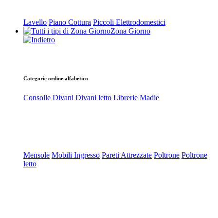
Lavello
Piano Cottura
Piccoli Elettrodomestici
Zona Giorno
Categorie ordine alfabetico
Consolle
Divani
Divani letto
Librerie
Madie
Mensole
Mobili Ingresso
Pareti Attrezzate
Poltrone
Poltrone
letto