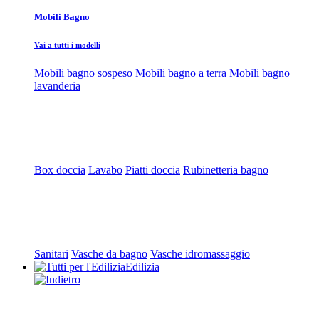
Mobili Bagno
Vai a tutti i modelli
Mobili bagno sospeso
Mobili bagno a terra
Mobili bagno
lavanderia
Box doccia
Lavabo
Piatti doccia
Rubinetteria bagno
Sanitari
Vasche da bagno
Vasche idromassaggio
Edilizia