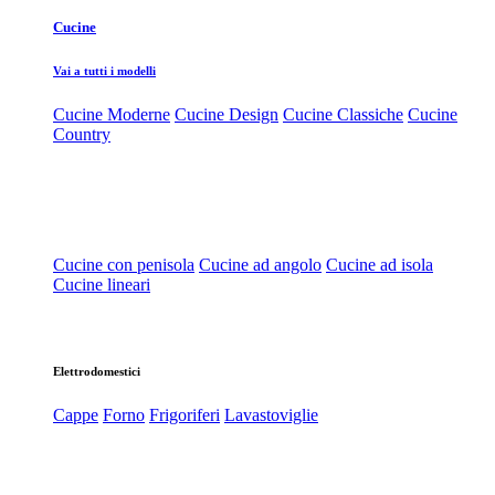
Cucine
Vai a tutti i modelli
Cucine Moderne
Cucine Design
Cucine Classiche
Cucine
Country
Cucine con penisola
Cucine ad angolo
Cucine ad isola
Cucine lineari
Elettrodomestici
Cappe
Forno
Frigoriferi
Lavastoviglie