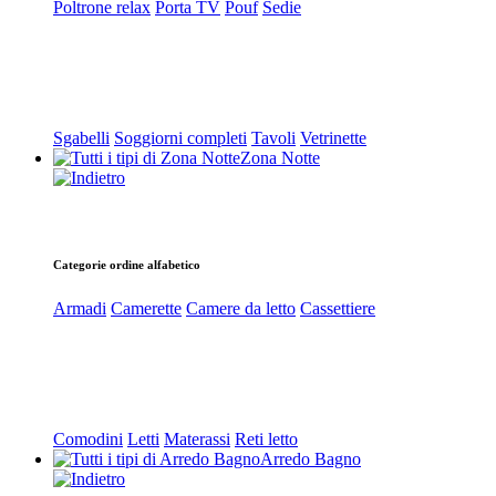
Poltrone relax
Porta TV
Pouf
Sedie
Sgabelli
Soggiorni completi
Tavoli
Vetrinette
Zona Notte
Categorie ordine alfabetico
Armadi
Camerette
Camere da letto
Cassettiere
Comodini
Letti
Materassi
Reti letto
Arredo Bagno