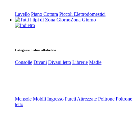
Lavello
Piano Cottura
Piccoli Elettrodomestici
Zona Giorno
Categorie ordine alfabetico
Consolle
Divani
Divani letto
Librerie
Madie
Mensole
Mobili Ingresso
Pareti Attrezzate
Poltrone
Poltrone
letto