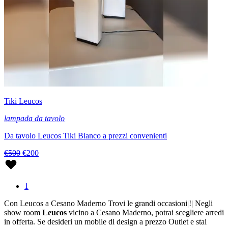
Tiki Leucos
lampada da tavolo
Da tavolo Leucos Tiki Bianco a prezzi convenienti
€500
€200
1
Con Leucos a Cesano Maderno Trovi le grandi occasioni|!| Negli
show room
Leucos
vicino a Cesano Maderno, potrai scegliere arredi
in offerta. Se desideri un mobile di design a prezzo Outlet e stai