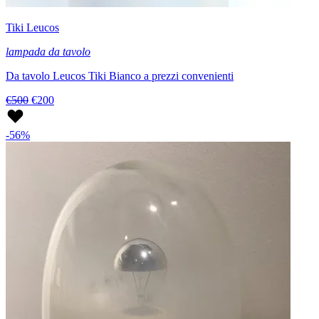
Tiki Leucos
lampada da tavolo
Da tavolo Leucos Tiki Bianco a prezzi convenienti
€500
€200
-56%