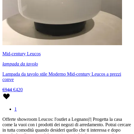
Mid-century Leucos
lampada da tavolo
Lampada da tavolo stile Moderno Mid-century Leucos a prezzi
conve
€944
€420
1
Offerte showroom Leucos: l'outlet a Legnano|!| Progetta la casa
come la vuoi con i prodotti dei negozi di arredamento. Potrai cercare
in tutta comodità quando desideri quello che ti interessa e dopo