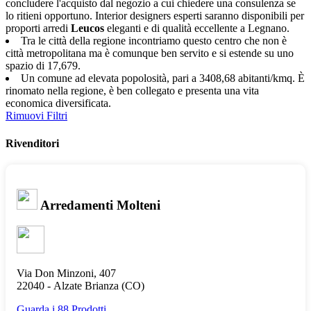
concludere l'acquisto dal negozio a cui chiedere una consulenza se
lo ritieni opportuno. Interior designers esperti saranno disponibili per
proporti arredi
Leucos
eleganti e di qualità eccellente a Legnano.
Tra le città della regione incontriamo questo centro che non è
città metropolitana ma è comunque ben servito e si estende su uno
spazio di 17,679.
Un comune ad elevata popolosità, pari a 3408,68 abitanti/kmq. È
rinomato nella regione, è ben collegato e presenta una vita
economica diversificata.
Rimuovi Filtri
Rivenditori
Arredamenti Molteni
Via Don Minzoni, 407
22040 -
Alzate Brianza
(CO)
Guarda i 88 Prodotti