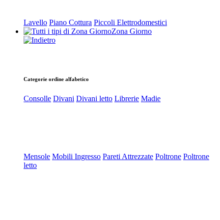
Lavello
Piano Cottura
Piccoli Elettrodomestici
Zona Giorno
Categorie ordine alfabetico
Consolle
Divani
Divani letto
Librerie
Madie
Mensole
Mobili Ingresso
Pareti Attrezzate
Poltrone
Poltrone
letto