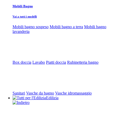
Mobili Bagno
Vai a tutti i modelli
Mobili bagno sospeso
Mobili bagno a terra
Mobili bagno
lavanderia
Box doccia
Lavabo
Piatti doccia
Rubinetteria bagno
Sanitari
Vasche da bagno
Vasche idromassaggio
Edilizia