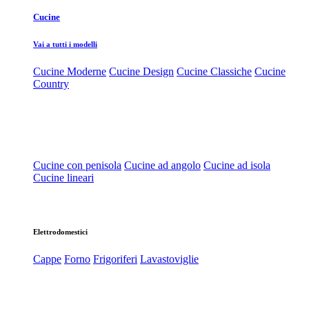
Cucine
Vai a tutti i modelli
Cucine Moderne
Cucine Design
Cucine Classiche
Cucine
Country
Cucine con penisola
Cucine ad angolo
Cucine ad isola
Cucine lineari
Elettrodomestici
Cappe
Forno
Frigoriferi
Lavastoviglie