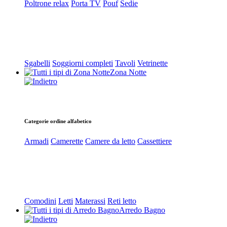
Poltrone relax
Porta TV
Pouf
Sedie
Sgabelli
Soggiorni completi
Tavoli
Vetrinette
Zona Notte
Categorie ordine alfabetico
Armadi
Camerette
Camere da letto
Cassettiere
Comodini
Letti
Materassi
Reti letto
Arredo Bagno