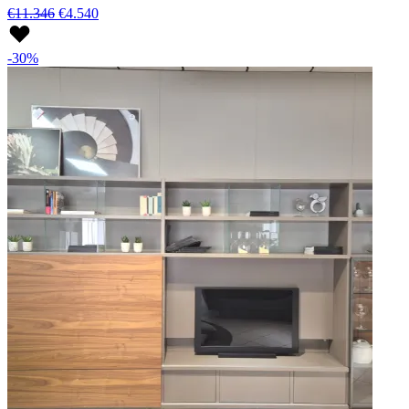
€11.346
€4.540
-30%