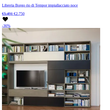
Libreria Borgo rio di Tempor impiallacciato noce
€5.491
€2.750
-36%