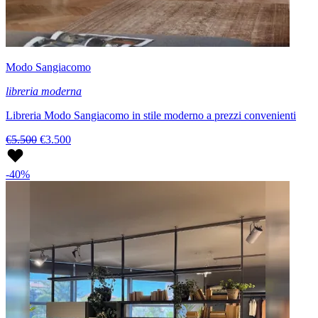
Modo Sangiacomo
libreria moderna
Libreria Modo Sangiacomo in stile moderno a prezzi convenienti
€5.500
€3.500
-40%