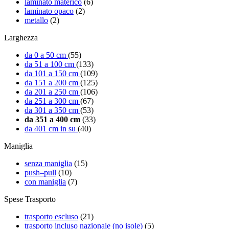
laminato materico
(6)
laminato opaco
(2)
metallo
(2)
Larghezza
da 0 a 50 cm
(55)
da 51 a 100 cm
(133)
da 101 a 150 cm
(109)
da 151 a 200 cm
(125)
da 201 a 250 cm
(106)
da 251 a 300 cm
(67)
da 301 a 350 cm
(53)
da 351 a 400 cm
(33)
da 401 cm in su
(40)
Maniglia
senza maniglia
(15)
push–pull
(10)
con maniglia
(7)
Spese Trasporto
trasporto escluso
(21)
trasporto incluso nazionale (no isole)
(5)