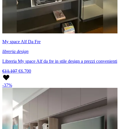
My space Alf Da Fre
libreria design
Libreria My space Alf da fre in stile design a prezzi convenienti
€11.107
€6.700
-37%