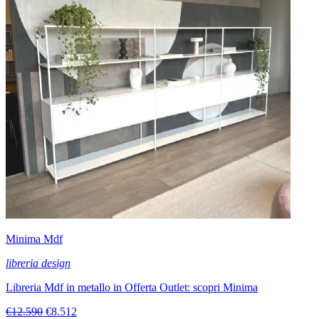
Minima Mdf
libreria design
Libreria Mdf in metallo in Offerta Outlet: scopri Minima
€12.590
€8.512