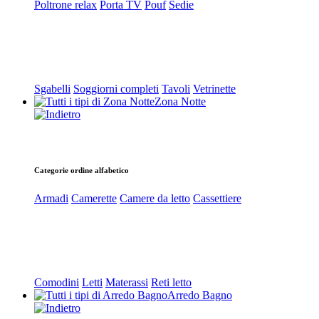
Poltrone relax
Porta TV
Pouf
Sedie
Sgabelli
Soggiorni completi
Tavoli
Vetrinette
Zona Notte
Categorie ordine alfabetico
Armadi
Camerette
Camere da letto
Cassettiere
Comodini
Letti
Materassi
Reti letto
Arredo Bagno