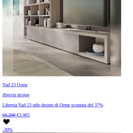
Yad 23 Orme
libreria design
Libreria Yad 23 stile design di Orme scontata del 37%
€6.200
€3.905
-30%