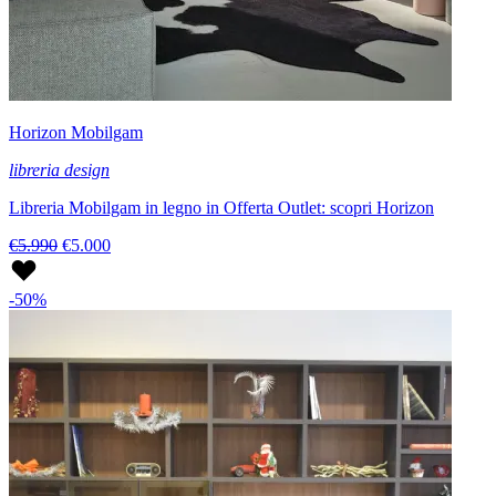
Horizon Mobilgam
libreria design
Libreria Mobilgam in legno in Offerta Outlet: scopri Horizon
€5.990
€5.000
-50%