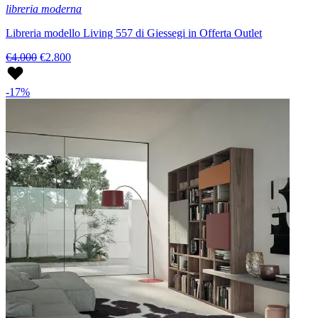
libreria moderna
Libreria modello Living 557 di Giessegi in Offerta Outlet
€4.000
€2.800
-17%