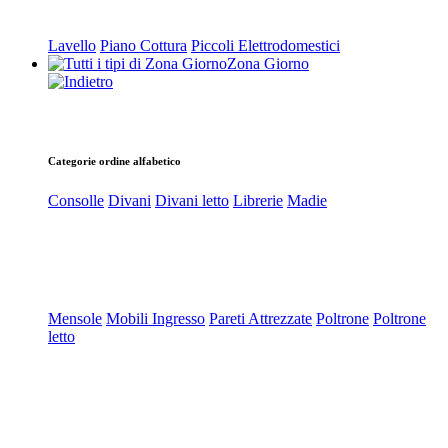
Lavello
Piano Cottura
Piccoli Elettrodomestici
Zona Giorno
Categorie ordine alfabetico
Consolle
Divani
Divani letto
Librerie
Madie
Mensole
Mobili Ingresso
Pareti Attrezzate
Poltrone
Poltrone
letto