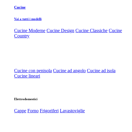
Cucine
Vai a tutti i modelli
Cucine Moderne
Cucine Design
Cucine Classiche
Cucine
Country
Cucine con penisola
Cucine ad angolo
Cucine ad isola
Cucine lineari
Elettrodomestici
Cappe
Forno
Frigoriferi
Lavastoviglie