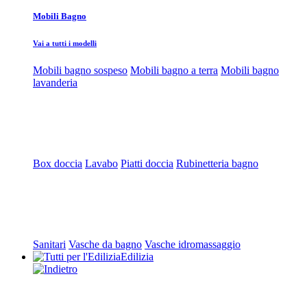
Mobili Bagno
Vai a tutti i modelli
Mobili bagno sospeso
Mobili bagno a terra
Mobili bagno
lavanderia
Box doccia
Lavabo
Piatti doccia
Rubinetteria bagno
Sanitari
Vasche da bagno
Vasche idromassaggio
Edilizia