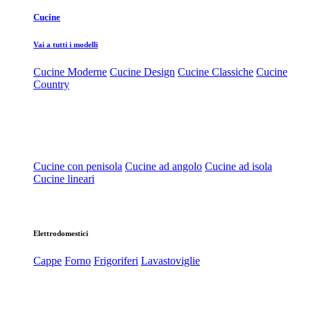
Cucine
Vai a tutti i modelli
Cucine Moderne
Cucine Design
Cucine Classiche
Cucine
Country
Cucine con penisola
Cucine ad angolo
Cucine ad isola
Cucine lineari
Elettrodomestici
Cappe
Forno
Frigoriferi
Lavastoviglie