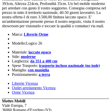
393cm, Altezza 224cm, Profondità 35cm. Un bel mobile moderno
per arredare con gusto il vostro soggiorno. Consegna compresa nel
prezzo in tutto il territorio nazionale, 40-50 giorni lavorativi. La
nostra offerta è di euro 3.500,00 finitura laccato opaco. E'
un'ambientazione presente presso il nostro negozio, visita il nostro
showroom per visionarlo e toccare la qualità o contattaci via mail.
Marca:
Librerie Orme
Modello:Logico 26
Materiale:
laccato opaco
Stile:
moderne
Larghezza:
da 351 a 400 cm
Spese Trasporto:
trasporto incluso nazionale (no isole)
Maniglia:
con maniglia
Posizionamento:
a terra
Librerie Vicenza
Outlet arredamento Vicenza
Orme Vicenza
Mottes Mobili
Viale Europa, 7
36060 Romano d'Ezzelino (VI)