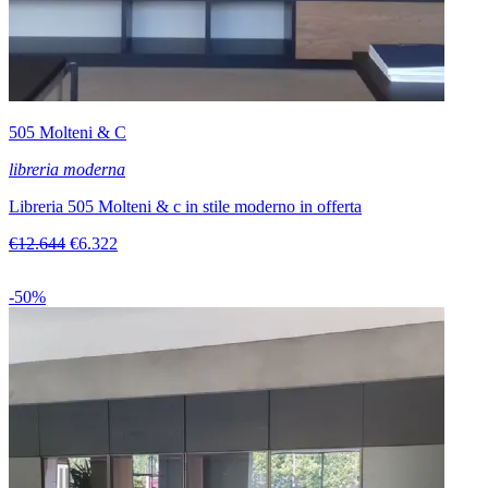
505 Molteni & C
libreria moderna
Libreria 505 Molteni & c in stile moderno in offerta
€12.644
€6.322
-50%