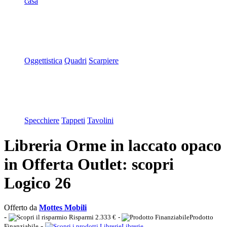
casa
Oggettistica
Quadri
Scarpiere
Specchiere
Tappeti
Tavolini
Libreria Orme in laccato opaco
in Offerta Outlet: scopri
Logico 26
Offerto da
Mottes Mobili
-
Risparmi 2.333 €
-
Prodotto
-
Finanziabile
Librerie