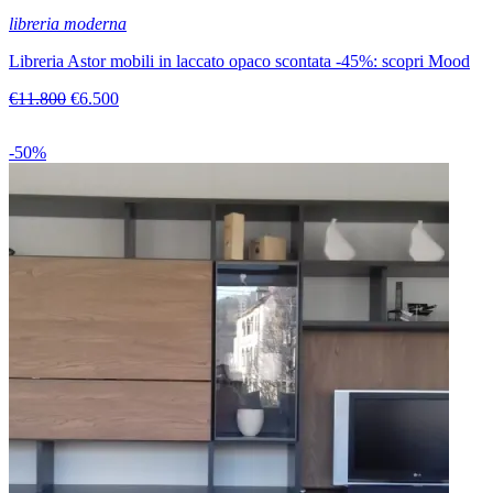
libreria moderna
Libreria Astor mobili in laccato opaco scontata -45%: scopri Mood
€11.800
€6.500
-50%