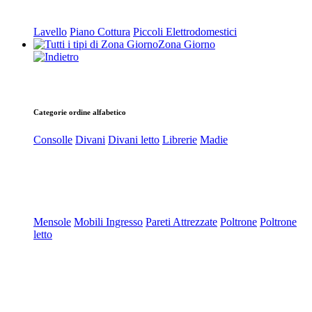
Lavello
Piano Cottura
Piccoli Elettrodomestici
Zona Giorno
Categorie ordine alfabetico
Consolle
Divani
Divani letto
Librerie
Madie
Mensole
Mobili Ingresso
Pareti Attrezzate
Poltrone
Poltrone
letto