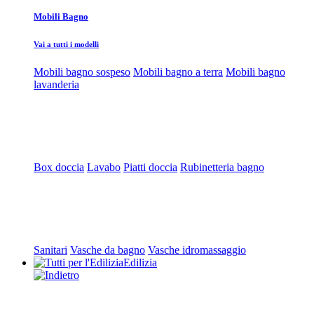
Mobili Bagno
Vai a tutti i modelli
Mobili bagno sospeso
Mobili bagno a terra
Mobili bagno
lavanderia
Box doccia
Lavabo
Piatti doccia
Rubinetteria bagno
Sanitari
Vasche da bagno
Vasche idromassaggio
Edilizia