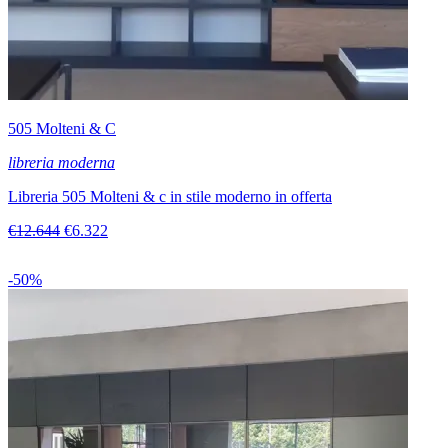
505 Molteni & C
libreria moderna
Libreria 505 Molteni & c in stile moderno in offerta
€12.644
€6.322
-50%