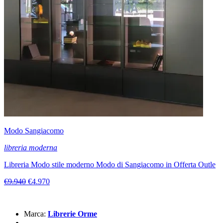
Modo Sangiacomo
libreria moderna
Libreria Modo stile moderno Modo di Sangiacomo in Offerta Outle
€9.940
€4.970
Marca:
Librerie Orme