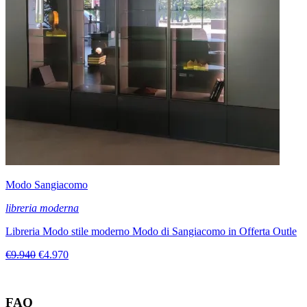
Modo Sangiacomo
libreria moderna
Libreria Modo stile moderno Modo di Sangiacomo in Offerta Outle
€9.940
€4.970
FAQ