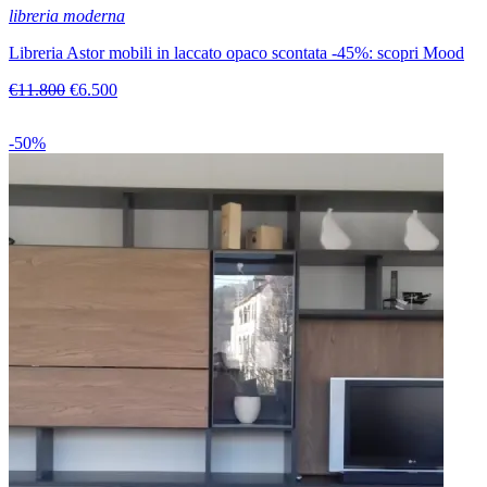
libreria moderna
Libreria Astor mobili in laccato opaco scontata -45%: scopri Mood
€11.800
€6.500
-50%