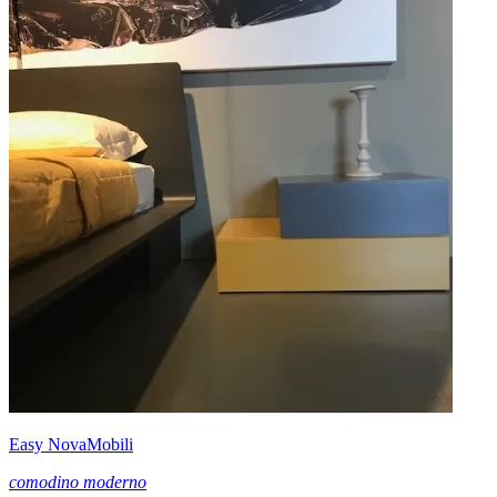
Easy NovaMobili
comodino moderno