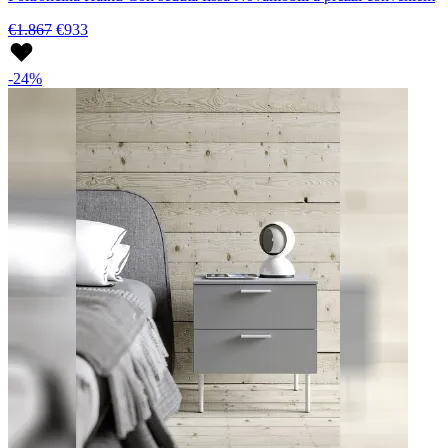
€1.867
€933
-24%