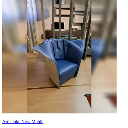
Artichoke NovaMobili