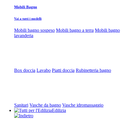
Mobili Bagno
Vai a tutti i modelli
Mobili bagno sospeso
Mobili bagno a terra
Mobili bagno
lavanderia
Box doccia
Lavabo
Piatti doccia
Rubinetteria bagno
Sanitari
Vasche da bagno
Vasche idromassaggio
Edilizia