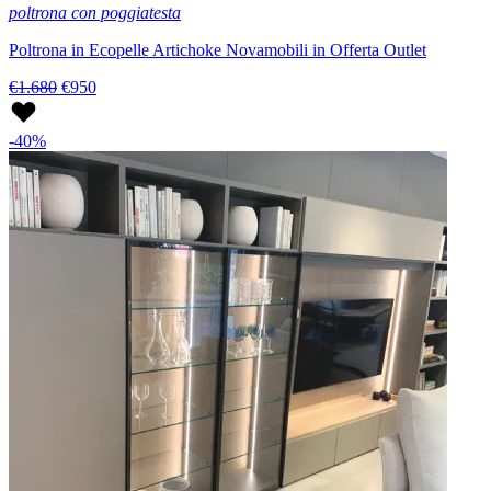
poltrona con poggiatesta
Poltrona in Ecopelle Artichoke Novamobili in Offerta Outlet
€1.680
€950
-40%