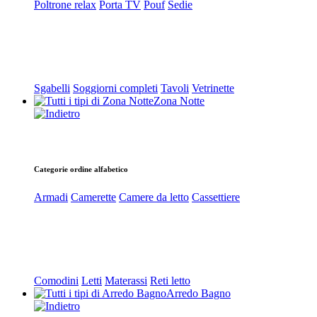
Poltrone relax
Porta TV
Pouf
Sedie
Sgabelli
Soggiorni completi
Tavoli
Vetrinette
Zona Notte
Categorie ordine alfabetico
Armadi
Camerette
Camere da letto
Cassettiere
Comodini
Letti
Materassi
Reti letto
Arredo Bagno