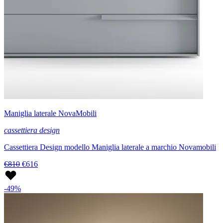
Maniglia laterale NovaMobili
cassettiera design
Cassettiera Design modello Maniglia laterale a marchio Novamobili
€810
€616
-49%