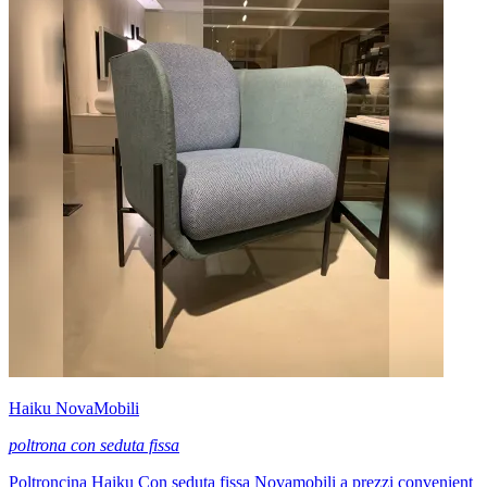
Haiku NovaMobili
poltrona con seduta fissa
Poltroncina Haiku Con seduta fissa Novamobili a prezzi convenient