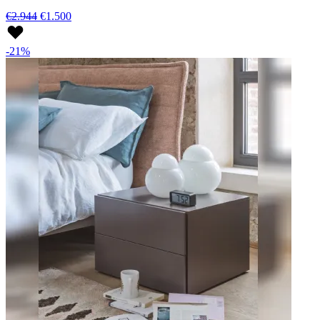
€2.944
€1.500
-21%