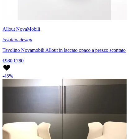
Allout NovaMobili
tavolino design
Tavolino Novamobili Allout in laccato opaco a prezzo scontato
€980
€780
-45%