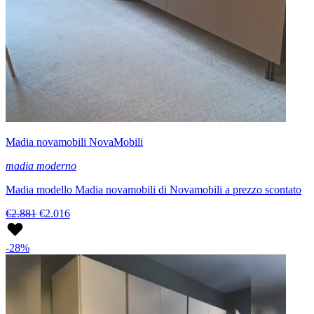
Madia novamobili NovaMobili
madia moderno
Madia modello Madia novamobili di Novamobili a prezzo scontato
€2.881
€2.016
-28%