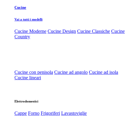
Cucine
Vai a tutti i modelli
Cucine Moderne
Cucine Design
Cucine Classiche
Cucine
Country
Cucine con penisola
Cucine ad angolo
Cucine ad isola
Cucine lineari
Elettrodomestici
Cappe
Forno
Frigoriferi
Lavastoviglie