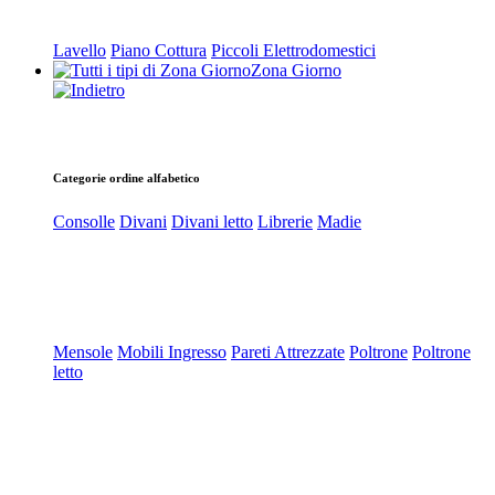
Lavello
Piano Cottura
Piccoli Elettrodomestici
Zona Giorno
Categorie ordine alfabetico
Consolle
Divani
Divani letto
Librerie
Madie
Mensole
Mobili Ingresso
Pareti Attrezzate
Poltrone
Poltrone
letto