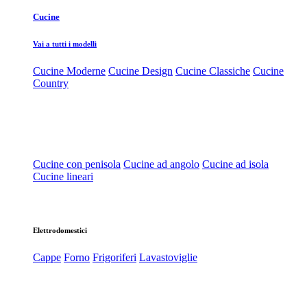
Cucine
Vai a tutti i modelli
Cucine Moderne
Cucine Design
Cucine Classiche
Cucine
Country
Cucine con penisola
Cucine ad angolo
Cucine ad isola
Cucine lineari
Elettrodomestici
Cappe
Forno
Frigoriferi
Lavastoviglie