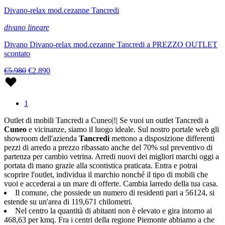
Divano-relax mod.cezanne Tancredi
divano lineare
Divano Divano-relax mod.cezanne Tancredi a PREZZO OUTLET
scontato
€5.980
€2.890
1
Outlet di mobili Tancredi a Cuneo|!| Se vuoi un outlet Tancredi a
Cuneo
e vicinanze, siamo il luogo ideale. Sul nostro portale web gli
showroom dell'azienda
Tancredi
mettono a disposizione differenti
pezzi di arredo a prezzo ribassato anche del 70% sul preventivo di
partenza per cambio vetrina. Arredi nuovi dei migliori marchi oggi a
portata di mano grazie alla scontistica praticata. Entra e potrai
scoprire l'outlet, individua il marchio nonché il tipo di mobili che
vuoi e accederai a un mare di offerte. Cambia larredo della tua casa.
Il comune, che possiede un numero di residenti pari a 56124, si
estende su un'area di 119,671 chilometri.
Nel centro la quantità di abitanti non è elevato e gira intorno ai
468,63 per kmq. Fra i centri della regione Piemonte abbiamo a che