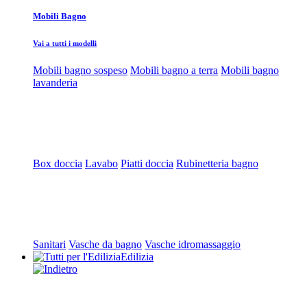
Mobili Bagno
Vai a tutti i modelli
Mobili bagno sospeso
Mobili bagno a terra
Mobili bagno
lavanderia
Box doccia
Lavabo
Piatti doccia
Rubinetteria bagno
Sanitari
Vasche da bagno
Vasche idromassaggio
Edilizia