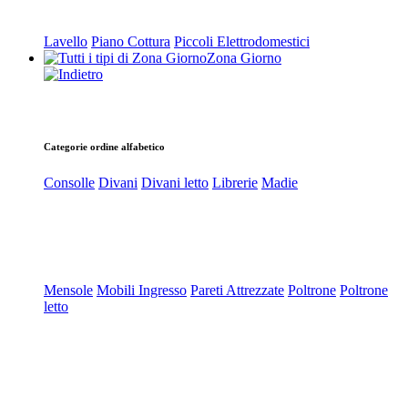
Lavello
Piano Cottura
Piccoli Elettrodomestici
Zona Giorno
Categorie ordine alfabetico
Consolle
Divani
Divani letto
Librerie
Madie
Mensole
Mobili Ingresso
Pareti Attrezzate
Poltrone
Poltrone
letto