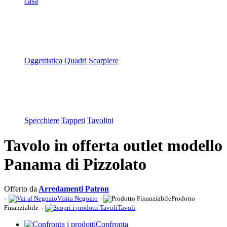
casa
Oggettistica
Quadri
Scarpiere
Specchiere
Tappeti
Tavolini
Tavolo in offerta outlet modello
Panama di Pizzolato
Offerto da
Arredamenti Patron
-
Visita Negozio
-
Prodotto
-
Finanziabile
Tavoli
Confronta