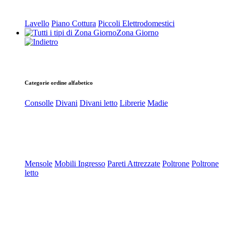
Lavello
Piano Cottura
Piccoli Elettrodomestici
Zona Giorno
Categorie ordine alfabetico
Consolle
Divani
Divani letto
Librerie
Madie
Mensole
Mobili Ingresso
Pareti Attrezzate
Poltrone
Poltrone
letto