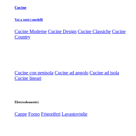
Cucine
Vai a tutti i modelli
Cucine Moderne
Cucine Design
Cucine Classiche
Cucine
Country
Cucine con penisola
Cucine ad angolo
Cucine ad isola
Cucine lineari
Elettrodomestici
Cappe
Forno
Frigoriferi
Lavastoviglie