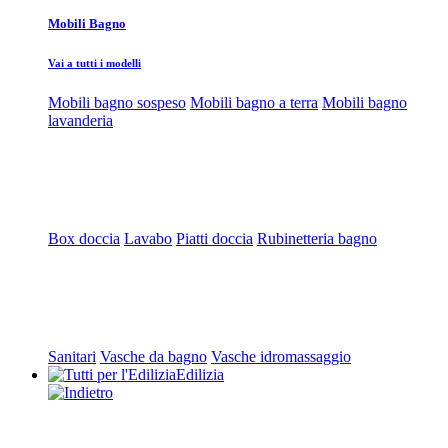
Mobili Bagno
Vai a tutti i modelli
Mobili bagno sospeso
Mobili bagno a terra
Mobili bagno
lavanderia
Box doccia
Lavabo
Piatti doccia
Rubinetteria bagno
Sanitari
Vasche da bagno
Vasche idromassaggio
Edilizia