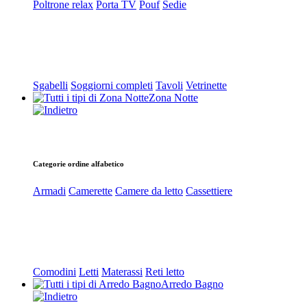
Poltrone relax
Porta TV
Pouf
Sedie
Sgabelli
Soggiorni completi
Tavoli
Vetrinette
Zona Notte
Categorie ordine alfabetico
Armadi
Camerette
Camere da letto
Cassettiere
Comodini
Letti
Materassi
Reti letto
Arredo Bagno