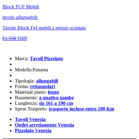
Block FGF Mobili
tavolo allungabile
Tavolo Block Fgf mobili a prezzo scontato
€1.550
€689
Marca:
Tavoli Pizzolato
Modello:Panama
Tipologia:
allungabili
Forma:
rettangolari
Materiale piano:
legno
Basamento:
a quattro gambe
Lunghezza:
da 161 a 190 cm
Spese Trasporto:
trasporto incluso entro 100 Km
Tavoli Venezia
Outlet arredamento Venezia
Pizzolato Venezia