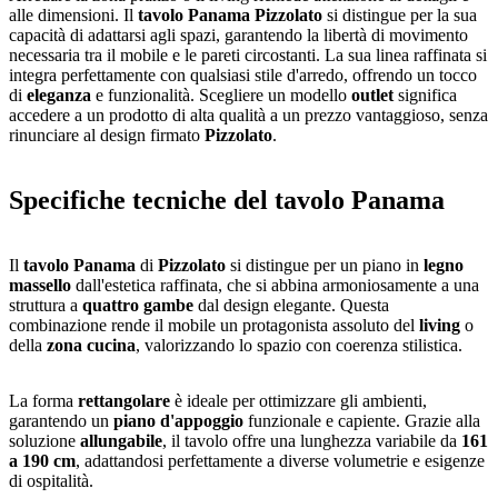
alle dimensioni. Il
tavolo Panama Pizzolato
si distingue per la sua
capacità di adattarsi agli spazi, garantendo la libertà di movimento
necessaria tra il mobile e le pareti circostanti. La sua linea raffinata si
integra perfettamente con qualsiasi stile d'arredo, offrendo un tocco
di
eleganza
e funzionalità. Scegliere un modello
outlet
significa
accedere a un prodotto di alta qualità a un prezzo vantaggioso, senza
rinunciare al design firmato
Pizzolato
.
Specifiche tecniche del tavolo Panama
Il
tavolo Panama
di
Pizzolato
si distingue per un piano in
legno
massello
dall'estetica raffinata, che si abbina armoniosamente a una
struttura a
quattro gambe
dal design elegante. Questa
combinazione rende il mobile un protagonista assoluto del
living
o
della
zona cucina
, valorizzando lo spazio con coerenza stilistica.
La forma
rettangolare
è ideale per ottimizzare gli ambienti,
garantendo un
piano d'appoggio
funzionale e capiente. Grazie alla
soluzione
allungabile
, il tavolo offre una lunghezza variabile da
161
a 190 cm
, adattandosi perfettamente a diverse volumetrie e esigenze
di ospitalità.