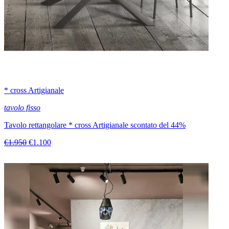
* cross Artigianale
tavolo fisso
Tavolo rettangolare * cross Artigianale scontato del 44%
€1.950
€1.100