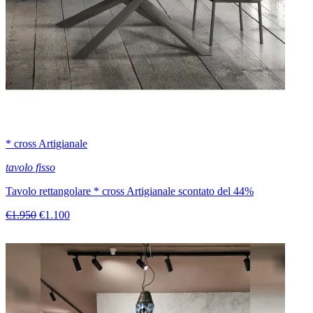
* cross Artigianale
tavolo fisso
Tavolo rettangolare * cross Artigianale scontato del 44%
€1.950
€1.100