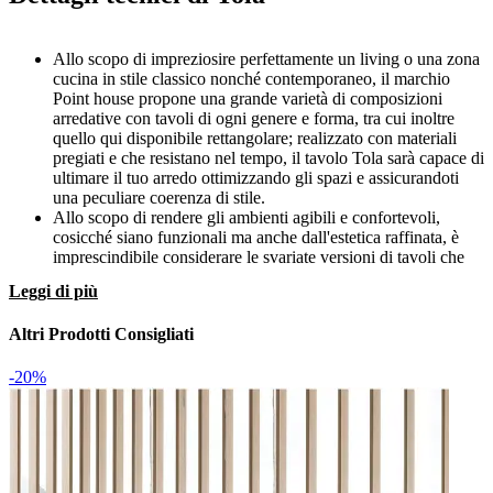
Allo scopo di impreziosire perfettamente un living o una zona
cucina in stile classico nonché contemporaneo, il marchio
Point house propone una grande varietà di composizioni
arredative con tavoli di ogni genere e forma, tra cui inoltre
quello qui disponibile rettangolare; realizzato con materiali
pregiati e che resistano nel tempo, il tavolo Tola sarà capace di
ultimare il tuo arredo ottimizzando gli spazi e assicurandoti
una peculiare coerenza di stile.
Allo scopo di rendere gli ambienti agibili e confortevoli,
cosicché siano funzionali ma anche dall'estetica raffinata, è
imprescindibile considerare le svariate versioni di tavoli che
esistono sul mercato: quelli allungabili, come questo modello
Leggi di più
Tola Point house, si inseriscono in ambienti di differenti
volumetrie assicurandoti, contemporaneamente, di avere una
Altri Prodotti Consigliati
superficie di appoggio plurifunzionale sempre disponibile;
avrai spazio disponibile anche per l'ospite più inaspettato per
l'uso di questo tavolo allungabile a prezzo scontato.
-20%
Il tavolo Rettangolare Allungabile Tola qui disponibile va da
161 a 190 cm in lunghezza, risultando perciò ideale per
ambienti di svariate misure; gli arredi devono impreziosire gli
spazi indoor esaltando anche le qualità pratiche degli stessi:
per non essere ingombranti, devono adattarsi alle volumetrie