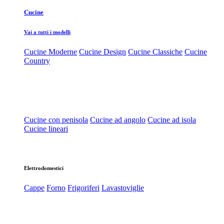
Cucine
Vai a tutti i modelli
Cucine Moderne
Cucine Design
Cucine Classiche
Cucine
Country
Cucine con penisola
Cucine ad angolo
Cucine ad isola
Cucine lineari
Elettrodomestici
Cappe
Forno
Frigoriferi
Lavastoviglie