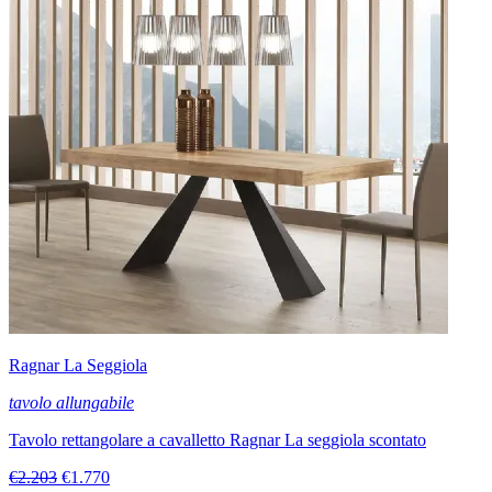
ed alla disposizione dei locali dove verranno collocati.
Per il tavolo Point house Allungabile Tola, è disponibile un
piano di qualità elevata realizzato in legno, perfetto per
ultimare dal punto di vista estetico spazi abitativi di qualunque
stile assicurandoti al contempo di avere una superficie di
appoggio plurifunzionale e sempre disponibile; questo
materiale di grande personalità sarà capace di impreziosire il
tuo living o la tua zona cucina secondo il tuo stile personale.
Linee ben studiate ed un effetto visivo di grande personalità
connotano la struttura a quattro gambe del tavolo qui
disponibile: complessivamente, il valore estetico del modello
Tola Point house non ti lascerà deluso.
Il trasporto, con conseguenti spese, è da considerare nel
momento in cui si decide di ordinare arredi online: trasporto
incluso nazionale (no isole) per quest'offerta molto
vantaggiosa.
Ragnar La Seggiola
tavolo allungabile
Tavolo rettangolare a cavalletto Ragnar La seggiola scontato
€2.203
€1.770