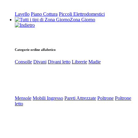
Lavello
Piano Cottura
Piccoli Elettrodomestici
Zona Giorno
Categorie ordine alfabetico
Consolle
Divani
Divani letto
Librerie
Madie
Mensole
Mobili Ingresso
Pareti Attrezzate
Poltrone
Poltrone
letto