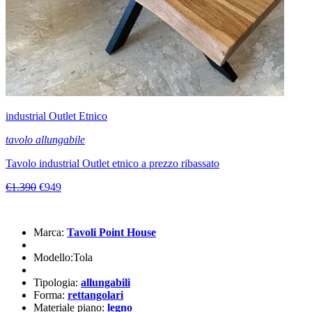
industrial Outlet Etnico
tavolo allungabile
Tavolo industrial Outlet etnico a prezzo ribassato
€1.390
€949
Marca:
Tavoli Point House
Modello:Tola
Tipologia:
allungabili
Forma:
rettangolari
Materiale piano:
legno