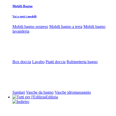
Mobili Bagno
Vai a tutti i modelli
Mobili bagno sospeso
Mobili bagno a terra
Mobili bagno
lavanderia
Box doccia
Lavabo
Piatti doccia
Rubinetteria bagno
Sanitari
Vasche da bagno
Vasche idromassaggio
Edilizia