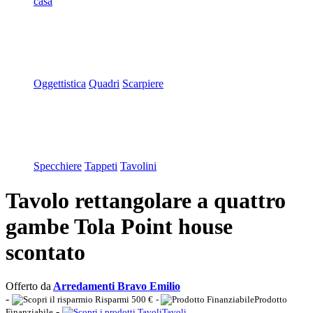
casa
Oggettistica
Quadri
Scarpiere
Specchiere
Tappeti
Tavolini
Tavolo rettangolare a quattro
gambe Tola Point house
scontato
Offerto da
Arredamenti Bravo Emilio
-
Risparmi 500 €
-
Prodotto
-
Finanziabile
Tavoli