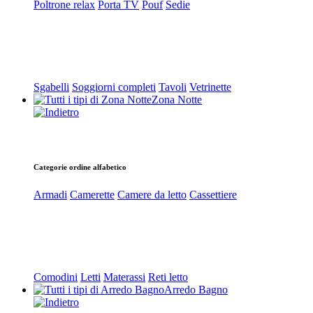
Poltrone relax
Porta TV
Pouf
Sedie
Sgabelli
Soggiorni completi
Tavoli
Vetrinette
Zona Notte
Categorie ordine alfabetico
Armadi
Camerette
Camere da letto
Cassettiere
Comodini
Letti
Materassi
Reti letto
Arredo Bagno