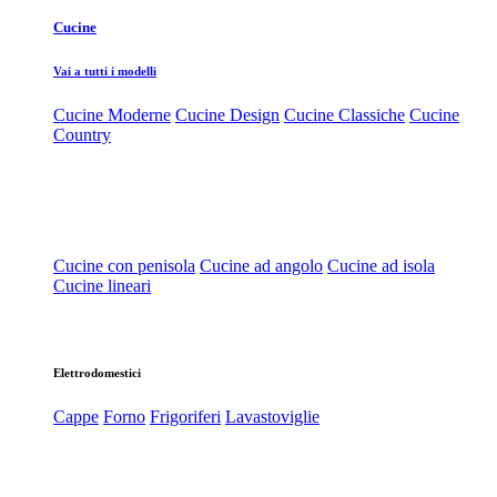
Cucine
Vai a tutti i modelli
Cucine Moderne
Cucine Design
Cucine Classiche
Cucine
Country
Cucine con penisola
Cucine ad angolo
Cucine ad isola
Cucine lineari
Elettrodomestici
Cappe
Forno
Frigoriferi
Lavastoviglie