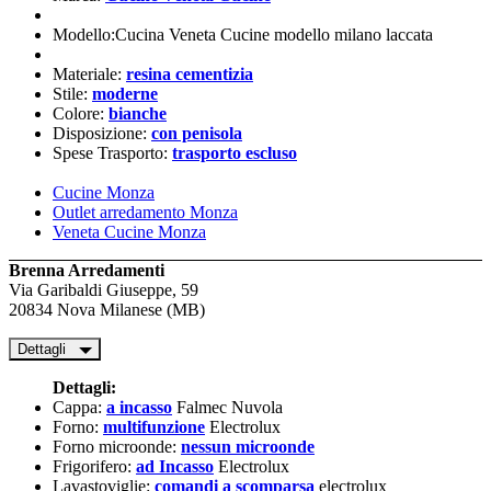
Modello:Cucina Veneta Cucine modello milano laccata
Materiale:
resina cementizia
Stile:
moderne
Colore:
bianche
Disposizione:
con penisola
Spese Trasporto:
trasporto escluso
Cucine Monza
Outlet arredamento Monza
Veneta Cucine Monza
Brenna Arredamenti
Via Garibaldi Giuseppe, 59
20834 Nova Milanese (MB)
Dettagli
Dettagli:
Cappa:
a incasso
Falmec Nuvola
Forno:
multifunzione
Electrolux
Forno microonde:
nessun microonde
Frigorifero:
ad Incasso
Electrolux
Lavastoviglie:
comandi a scomparsa
electrolux