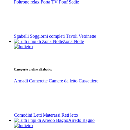
Poltrone relax
Porta TV
Pouf
Sedie
Sgabelli
Soggiorni completi
Tavoli
Vetrinette
Zona Notte
Categorie ordine alfabetico
Armadi
Camerette
Camere da letto
Cassettiere
Comodini
Letti
Materassi
Reti letto
Arredo Bagno