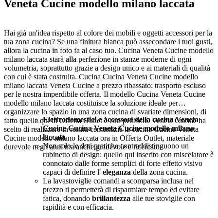
Veneta Cucine modello milano laccata
Hai già un'idea rispetto al colore dei mobili e oggetti accessori per la
tua zona cucina? Se una finitura bianca può assecondare i tuoi gusti,
allora la cucina in foto fa al caso tuo. Cucina Veneta Cucine modello
milano laccata starà alla perfezione in stanze moderne di ogni
volumetria, soprattutto grazie a design unico e ai materiali di qualità
con cui è stata costruita. Cucina Cucina Veneta Cucine modello
milano laccata Veneta Cucine a prezzo ribassato: trasporto escluso
per le nostra imperdibile offerta. Il modello Cucina Veneta Cucine
modello milano laccata costituisce la soluzione ideale per
organizzare lo spazio in una zona cucina di svariate dimensioni, di
Elettrodomestici e accessori della cucina Veneta
fatto quella qui in Offerta Outlet è con penisola. Veneta Cucine ha
Cucine Cucina Veneta Cucine modello milano
scelto di realizzare in resina cementizia la cucina Cucina Veneta
laccata
Cucine modello milano laccata ora in Offerta Outlet, materiale
Non solo le doti pratiche contraddistinguono un
durevole negli anni ma anche gradevole e ricercato.
rubinetto di design: quello qui inserito con miscelatore è
connotato dalle forme semplici di forte effetto visivo
capaci di definire l'
eleganza
della zona cucina.
La lavastoviglie comandi a scomparsa inclusa nel
prezzo ti permetterà di risparmiare tempo ed evitare
fatica, donando
brillantezza
alle tue stoviglie con
rapidità e con efficacia.
Ogni cucina ha bisogno di complementi d'arredo