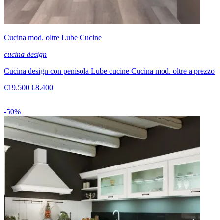
Per questa composizione in Offerta Outlet Veneta
Cucine è presente una cappa a incasso, studiata per
ultimare la tua zona cucina.
Cucina mod. oltre Lube Cucine
cucina design
Cucina design con penisola Lube cucine Cucina mod. oltre a prezzo
€19.500
€8.400
-50%