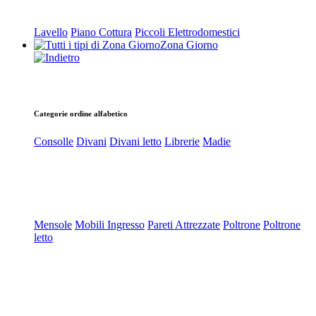
Lavello
Piano Cottura
Piccoli Elettrodomestici
Zona Giorno
Categorie ordine alfabetico
Consolle
Divani
Divani letto
Librerie
Madie
Mensole
Mobili Ingresso
Pareti Attrezzate
Poltrone
Poltrone
letto