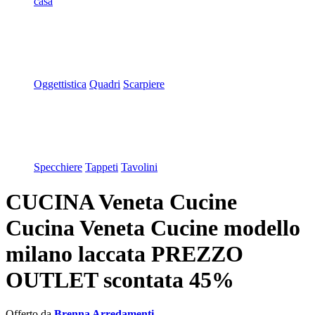
casa
Oggettistica
Quadri
Scarpiere
Specchiere
Tappeti
Tavolini
CUCINA Veneta Cucine
Cucina Veneta Cucine modello
milano laccata PREZZO
OUTLET scontata 45%
Offerto da
Brenna Arredamenti