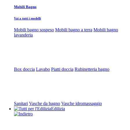
Mobili Bagno
Vai a tutti i modelli
Mobili bagno sospeso
Mobili bagno a terra
Mobili bagno
lavanderia
Box doccia
Lavabo
Piatti doccia
Rubinetteria bagno
Sanitari
Vasche da bagno
Vasche idromassaggio
Edilizia