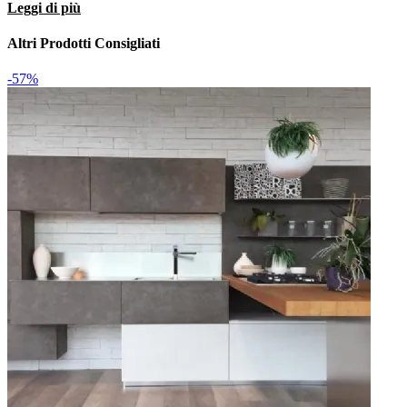
Leggi di più
resistenti a agenti pulenti di vario tipo, come questo
lavello inox, ma esso deve anche impreziosire
Altri Prodotti Consigliati
esteticamente l'intera composizione grazie ai materiali di
qualità con cui è costruito.
È davvero originale il top cucina in cemento incluso nel
-57%
costo Outlet, ottimo mix tra le doti pratiche e quelle di
design: resisterà in anni al prolungato utilizzo, pur
restando valido pure esteticamente.
Se stai selezionando composizioni completamente
funzionali per la tua zona cucina, scegli questo modello
Cucina Veneta Cucine modello milano laccata
in
quanto è completa pure di forno multifunzione.
Uniformità del calore sotto il pentolame e cottura ideale
sono i connotati principali del piano cottura induzione
che abbiamo selezionato per questa cucina Veneta
Cucine, perfetto per facilitare le consuete pratiche che
svolgiamo in cucina.
Nella cucina
Cucina Veneta Cucine modello milano
laccata
qui visibile non è incluso nessun microonde,
ma potrai ottenerlo con maggiorazione su specifica
richiesta.
Lo spazio utile nel frigorifero ad Incasso incluso in
questa proposta deve esserci, di fatto è pensato per
riporre le vivande e, contemporaneamente, garantirti
bassi consumi.