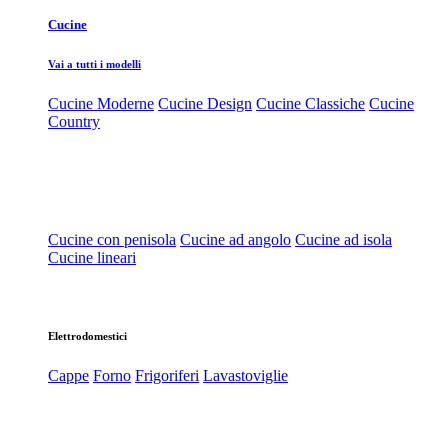
Cucine
Vai a tutti i modelli
Cucine Moderne
Cucine Design
Cucine Classiche
Cucine
Country
Cucine con penisola
Cucine ad angolo
Cucine ad isola
Cucine lineari
Elettrodomestici
Cappe
Forno
Frigoriferi
Lavastoviglie