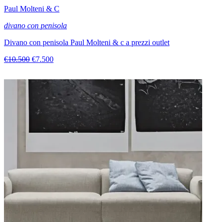
Paul Molteni & C
divano con penisola
Divano con penisola Paul Molteni & c a prezzi outlet
€10.500
€7.500