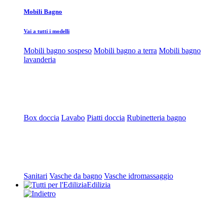
Mobili Bagno
Vai a tutti i modelli
Mobili bagno sospeso
Mobili bagno a terra
Mobili bagno
lavanderia
Box doccia
Lavabo
Piatti doccia
Rubinetteria bagno
Sanitari
Vasche da bagno
Vasche idromassaggio
Edilizia