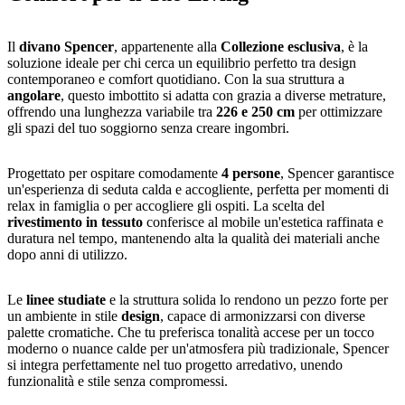
Il
divano Spencer
, appartenente alla
Collezione esclusiva
, è la
soluzione ideale per chi cerca un equilibrio perfetto tra design
contemporaneo e comfort quotidiano. Con la sua struttura a
angolare
, questo imbottito si adatta con grazia a diverse metrature,
offrendo una lunghezza variabile tra
226 e 250 cm
per ottimizzare
gli spazi del tuo soggiorno senza creare ingombri.
Progettato per ospitare comodamente
4 persone
, Spencer garantisce
un'esperienza di seduta calda e accogliente, perfetta per momenti di
relax in famiglia o per accogliere gli ospiti. La scelta del
rivestimento in tessuto
conferisce al mobile un'estetica raffinata e
duratura nel tempo, mantenendo alta la qualità dei materiali anche
dopo anni di utilizzo.
Le
linee studiate
e la struttura solida lo rendono un pezzo forte per
un ambiente in stile
design
, capace di armonizzarsi con diverse
palette cromatiche. Che tu preferisca tonalità accese per un tocco
moderno o nuance calde per un'atmosfera più tradizionale, Spencer
si integra perfettamente nel tuo progetto arredativo, unendo
funzionalità e stile senza compromessi.