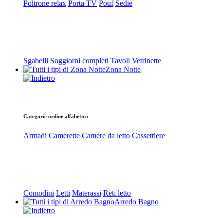
Poltrone relax
Porta TV
Pouf
Sedie
Sgabelli
Soggiorni completi
Tavoli
Vetrinette
Zona Notte
Categorie ordine alfabetico
Armadi
Camerette
Camere da letto
Cassettiere
Comodini
Letti
Materassi
Reti letto
Arredo Bagno