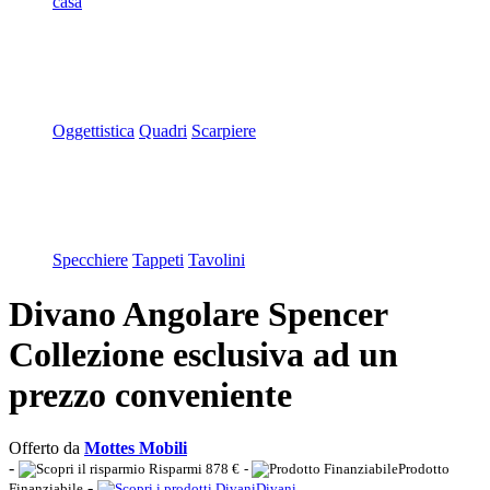
casa
Oggettistica
Quadri
Scarpiere
Specchiere
Tappeti
Tavolini
Divano Angolare Spencer
Collezione esclusiva ad un
prezzo conveniente
Offerto da
Mottes Mobili
-
Risparmi 878 €
-
Prodotto
-
Finanziabile
Divani