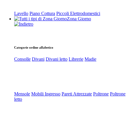
Lavello
Piano Cottura
Piccoli Elettrodomestici
Zona Giorno
Categorie ordine alfabetico
Consolle
Divani
Divani letto
Librerie
Madie
Mensole
Mobili Ingresso
Pareti Attrezzate
Poltrone
Poltrone
letto