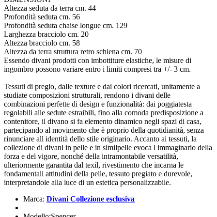
Altezza seduta da terra cm. 44
Profondità seduta cm. 56
Profondità seduta chaise longue cm. 129
Larghezza bracciolo cm. 20
Altezza bracciolo cm. 58
Altezza da terra struttura retro schiena cm. 70
Essendo divani prodotti con imbottiture elastiche, le misure di
ingombro possono variare entro i limiti compresi tra +/- 3 cm.
Tessuti di pregio, dalle texture e dai colori ricercati, unitamente a
studiate composizioni strutturali, rendono i divani delle
combinazioni perfette di design e funzionalità: dai poggiatesta
regolabili alle sedute estraibili, fino alla comoda predisposizione a
contenitore, il divano si fa elemento dinamico negli spazi di casa,
partecipando al movimento che è proprio della quotidianità, senza
rinunciare all identità dello stile originario. Accanto ai tessuti, la
collezione di divani in pelle e in similpelle evoca l immaginario della
forza e del vigore, nonché della intramontabile versatilità,
ulteriormente garantita dal texil, rivestimento che incarna le
fondamentali attitudini della pelle, tessuto pregiato e durevole,
interpretandole alla luce di un estetica personalizzabile.
Marca:
Divani Collezione esclusiva
Modello:Spencer