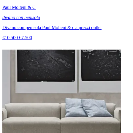
Paul Molteni & C
divano con penisola
Divano con penisola Paul Molteni & c a prezzi outlet
€10.500
€7.500