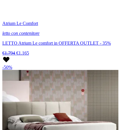
Atrium Le Comfort
letto con contenitore
LETTO Atrium Le comfort in OFFERTA OUTLET - 35%
€1.794
€1.165
-50%