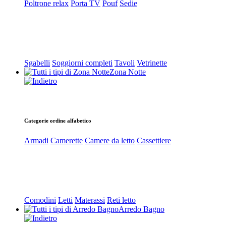
Poltrone relax
Porta TV
Pouf
Sedie
Sgabelli
Soggiorni completi
Tavoli
Vetrinette
Zona Notte
Categorie ordine alfabetico
Armadi
Camerette
Camere da letto
Cassettiere
Comodini
Letti
Materassi
Reti letto
Arredo Bagno