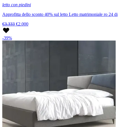
letto con piedini
Approfitta dello sconto 40% sul letto Letto matrimoniale ro 24 di
€3.333
€2.000
-39%