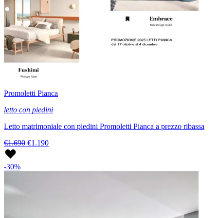
Promoletti Pianca
letto con piedini
Letto matrimoniale con piedini Promoletti Pianca a prezzo ribassa
€1.690
€1.190
-30%