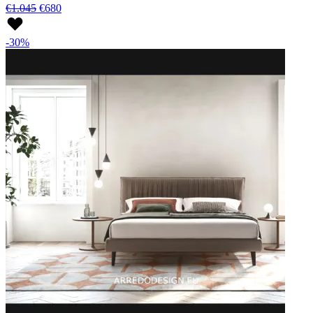
€1.045
€680
-30%