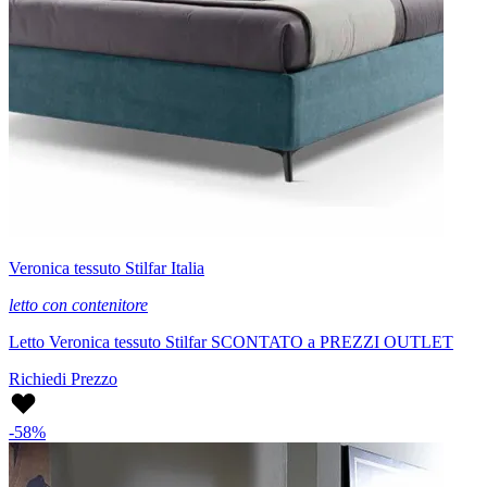
Veronica tessuto Stilfar Italia
letto con contenitore
Letto Veronica tessuto Stilfar SCONTATO a PREZZI OUTLET
Richiedi Prezzo
-58%