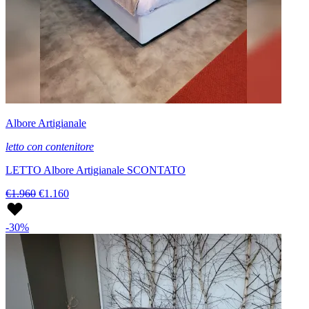
Albore Artigianale
letto con contenitore
LETTO Albore Artigianale SCONTATO
€1.960
€1.160
-30%