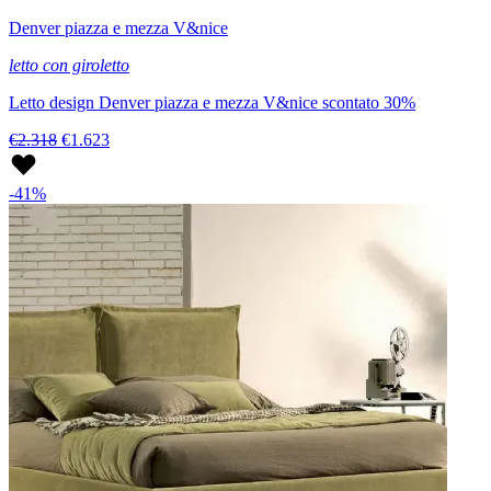
Denver piazza e mezza V&nice
letto con giroletto
Letto design Denver piazza e mezza V&nice scontato 30%
€2.318
€1.623
-41%