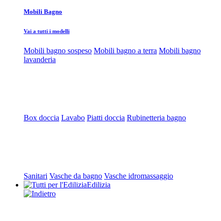
Mobili Bagno
Vai a tutti i modelli
Mobili bagno sospeso
Mobili bagno a terra
Mobili bagno
lavanderia
Box doccia
Lavabo
Piatti doccia
Rubinetteria bagno
Sanitari
Vasche da bagno
Vasche idromassaggio
Edilizia