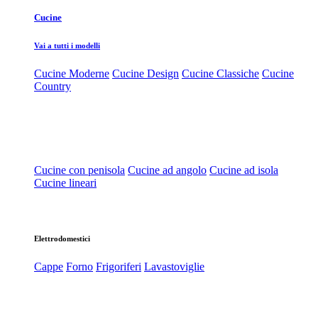
Cucine
Vai a tutti i modelli
Cucine Moderne
Cucine Design
Cucine Classiche
Cucine
Country
Cucine con penisola
Cucine ad angolo
Cucine ad isola
Cucine lineari
Elettrodomestici
Cappe
Forno
Frigoriferi
Lavastoviglie