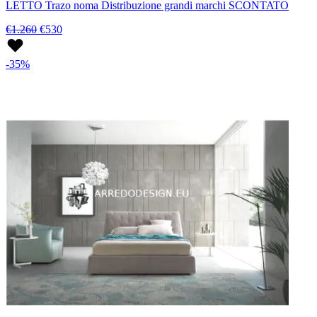
LETTO Trazo noma Distribuzione grandi marchi SCONTATO
€1.260
€530
-35%