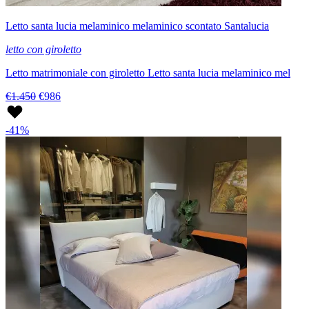
Letto santa lucia melaminico melaminico scontato Santalucia
letto con giroletto
Letto matrimoniale con giroletto Letto santa lucia melaminico mel
€1.450
€986
-41%