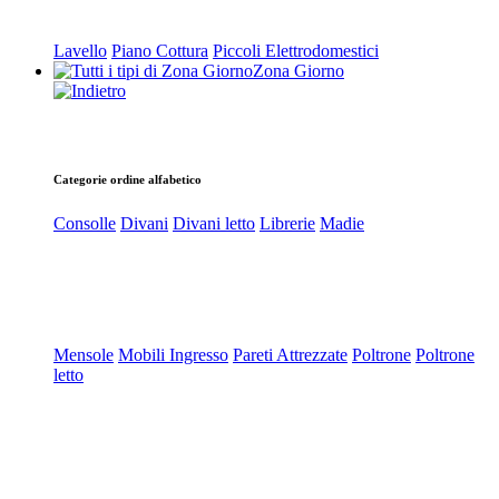
Lavello
Piano Cottura
Piccoli Elettrodomestici
Zona Giorno
Categorie ordine alfabetico
Consolle
Divani
Divani letto
Librerie
Madie
Mensole
Mobili Ingresso
Pareti Attrezzate
Poltrone
Poltrone
letto