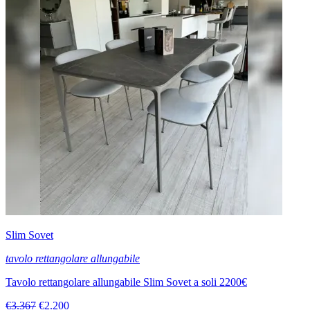
Slim Sovet
tavolo rettangolare allungabile
Tavolo rettangolare allungabile Slim Sovet a soli 2200€
€3.367
€2.200