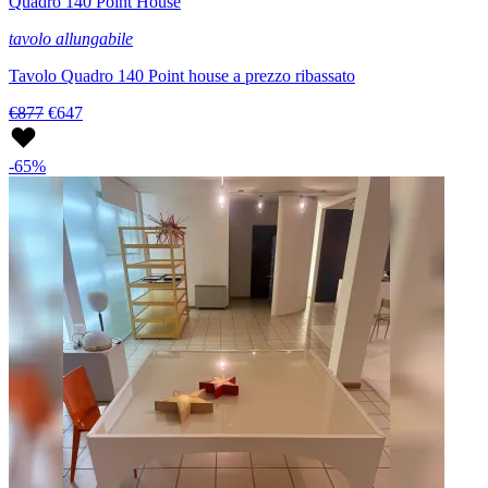
Quadro 140 Point House
tavolo allungabile
Tavolo Quadro 140 Point house a prezzo ribassato
€877
€647
-65%