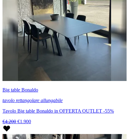
Big table Bonaldo
tavolo rettangolare allungabile
Tavolo Big table Bonaldo in OFFERTA OUTLET -55%
€4.200
€1.900