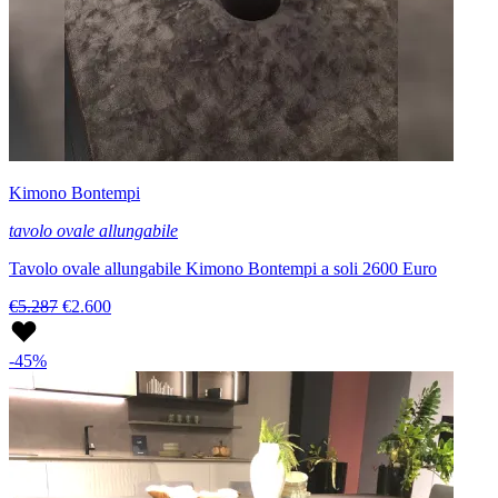
Kimono Bontempi
tavolo ovale allungabile
Tavolo ovale allungabile Kimono Bontempi a soli 2600 Euro
€5.287
€2.600
-45%