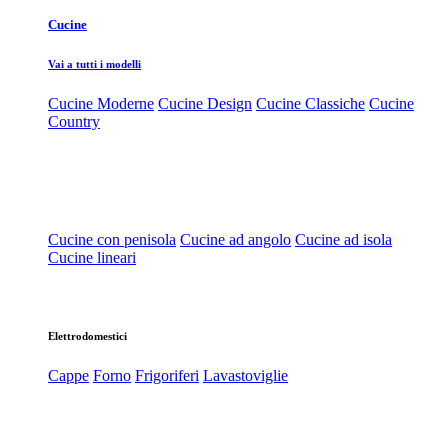
Cucine
Vai a tutti i modelli
Cucine Moderne
Cucine Design
Cucine Classiche
Cucine
Country
Cucine con penisola
Cucine ad angolo
Cucine ad isola
Cucine lineari
Elettrodomestici
Cappe
Forno
Frigoriferi
Lavastoviglie