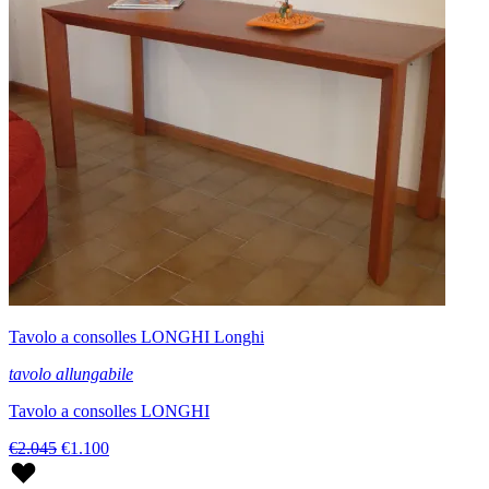
Tavolo a consolles LONGHI Longhi
tavolo allungabile
Tavolo a consolles LONGHI
€2.045
€1.100