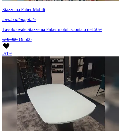
Stazzema Faber Mobili
tavolo allungabile
Tavolo ovale Stazzema Faber mobili scontato del 50%
€19.000
€9.500
-51%