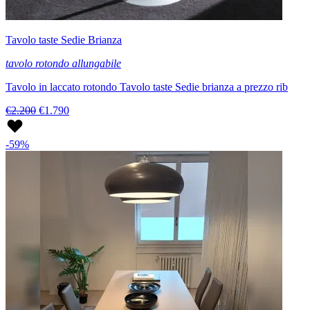
Tavolo taste Sedie Brianza
tavolo rotondo allungabile
Tavolo in laccato rotondo Tavolo taste Sedie brianza a prezzo rib
€2.200
€1.790
-59%