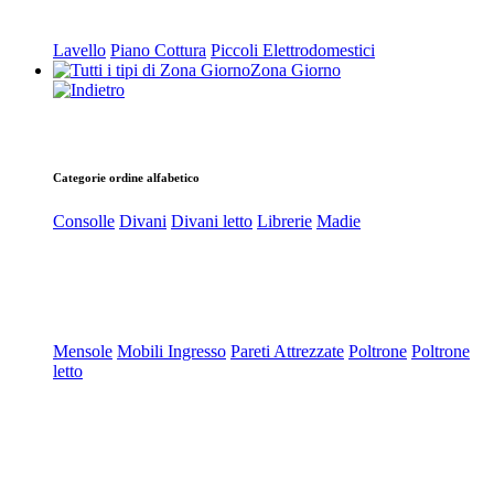
Lavello
Piano Cottura
Piccoli Elettrodomestici
Zona Giorno
Categorie ordine alfabetico
Consolle
Divani
Divani letto
Librerie
Madie
Mensole
Mobili Ingresso
Pareti Attrezzate
Poltrone
Poltrone
letto