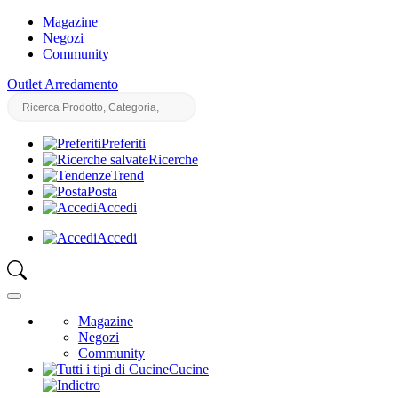
Magazine
Negozi
Community
Outlet Arredamento
Preferiti
Ricerche
Trend
Posta
Accedi
Accedi
Magazine
Negozi
Community
Cucine