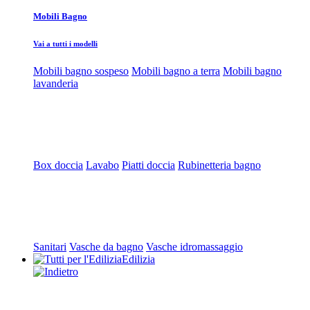
Mobili Bagno
Vai a tutti i modelli
Mobili bagno sospeso
Mobili bagno a terra
Mobili bagno
lavanderia
Box doccia
Lavabo
Piatti doccia
Rubinetteria bagno
Sanitari
Vasche da bagno
Vasche idromassaggio
Edilizia