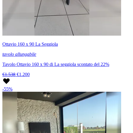
Ottavio 160 x 90 La Seggiola
tavolo allungabile
Tavolo Ottavio 160 x 90 di La seggiola scontato del 22%
€1.538
€1.200
-55%