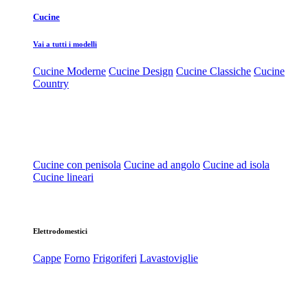
Cucine
Vai a tutti i modelli
Cucine Moderne
Cucine Design
Cucine Classiche
Cucine
Country
Cucine con penisola
Cucine ad angolo
Cucine ad isola
Cucine lineari
Elettrodomestici
Cappe
Forno
Frigoriferi
Lavastoviglie