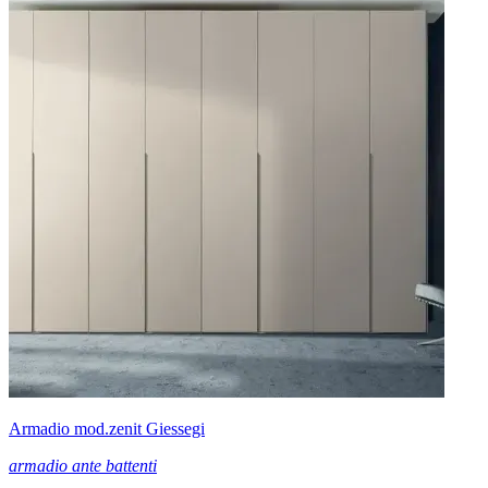
Armadio mod.zenit Giessegi
armadio ante battenti