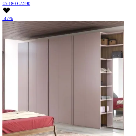
€5.180
€2.590
-47%