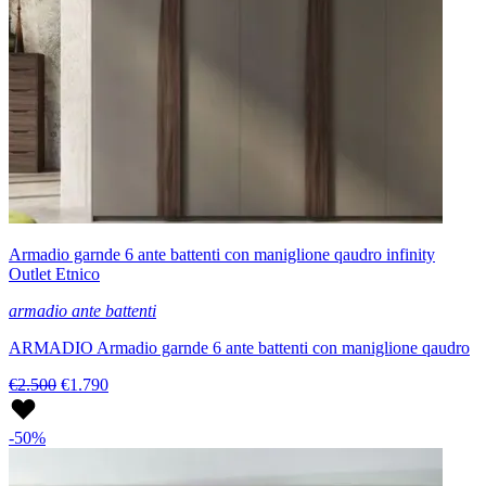
Armadio garnde 6 ante battenti con maniglione qaudro infinity
Outlet Etnico
armadio ante battenti
ARMADIO Armadio garnde 6 ante battenti con maniglione qaudro
€2.500
€1.790
-50%