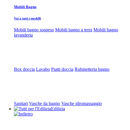
Mobili Bagno
Vai a tutti i modelli
Mobili bagno sospeso
Mobili bagno a terra
Mobili bagno
lavanderia
Box doccia
Lavabo
Piatti doccia
Rubinetteria bagno
Sanitari
Vasche da bagno
Vasche idromassaggio
Edilizia