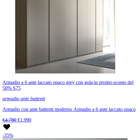
Armadio a 6 ante laccato opaco grey con gola,in promo-sconto del
50% S75
armadio ante battenti
Armadio con ante battenti moderno Armadio a 6 ante laccato opaco
€4.780
€1.990
-35%