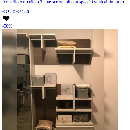
Armadio Armadio a 3 ante scorrevoli con specchi verticali in prom
€3.980
€2.280
-50%