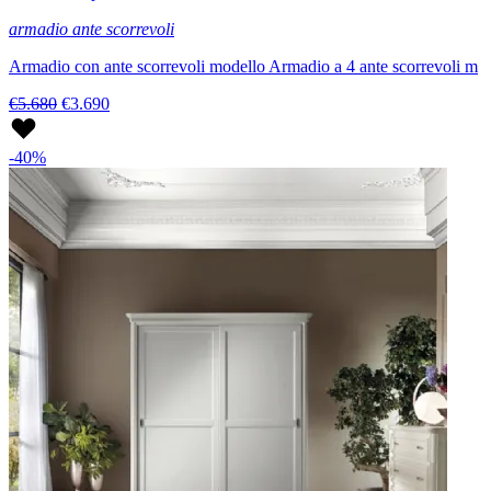
armadio ante scorrevoli
Armadio con ante scorrevoli modello Armadio a 4 ante scorrevoli m
€5.680
€3.690
-40%