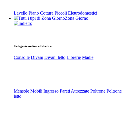
Lavello
Piano Cottura
Piccoli Elettrodomestici
Zona Giorno
Categorie ordine alfabetico
Consolle
Divani
Divani letto
Librerie
Madie
Mensole
Mobili Ingresso
Pareti Attrezzate
Poltrone
Poltrone
letto