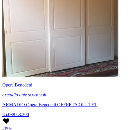
Opera Benedetti
armadio ante scorrevoli
ARMADIO Opera Benedetti OFFERTA OUTLET
€5.088
€3.300
-35%